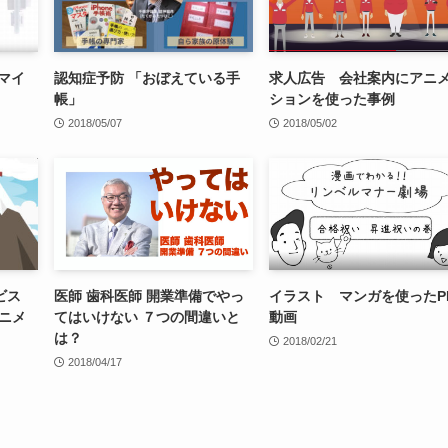
 マイ
認知症予防 「おぼえている手
求人広告 会社案内にアニ
帳」
ションを使った事例
2018/05/07
2018/05/02
ビス
医師 歯科医師 開業準備でやっ
イラスト マンガを使ったP
ニメ
てはいけない ７つの間違いと
動画
は？
2018/02/21
2018/04/17