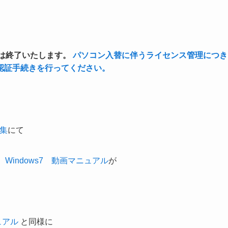
ポートは終了いたします。
パソコン入替に伴うライセンス管理につき
認証手続きを行ってください。
特集
にて
、
Windows7 動画マニュアル
が
ュアル
と同様に